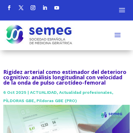
Rigidez arterial como estimador del deterioro
cognitivo: análisis longitudinal con velocidad
de la onda de pulso carotídeo-femoral
6 Oct 2025
|
ACTUALIDAD
,
Actualidad profesionales
,
PÍLDORAS GBE
,
Píldoras GBE (PRO)