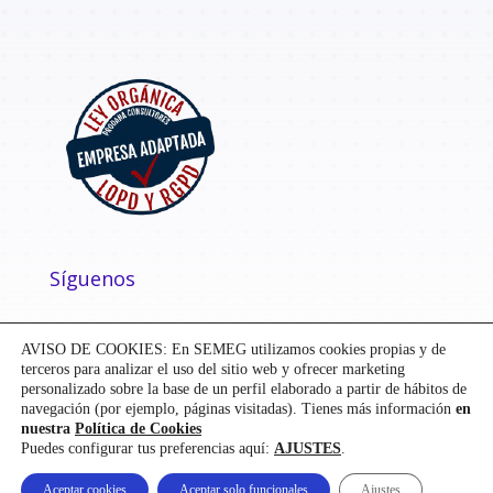
Síguenos
AVISO DE COOKIES: En SEMEG utilizamos cookies propias y de
terceros para analizar el uso del sitio web y ofrecer marketing
personalizado sobre la base de un perfil elaborado a partir de hábitos de
navegación (por ejemplo, páginas visitadas). Tienes más información
en
nuestra
Política de Cookies
Puedes configurar tus preferencias aquí:
AJUSTES
.
Diseñado y desarrollado por
Mensaje
| ©
SEMEG
Aceptar cookies
Aceptar solo funcionales
Ajustes