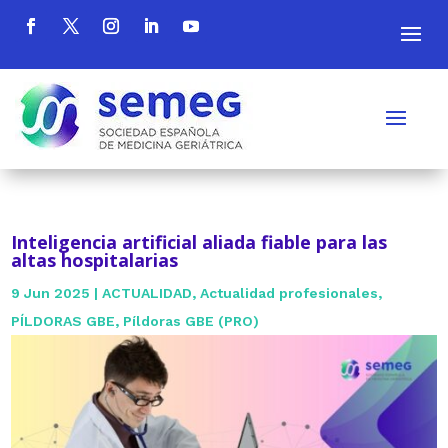
Inteligencia artificial aliada fiable para las
altas hospitalarias
9 Jun 2025
|
ACTUALIDAD
,
Actualidad profesionales
,
PÍLDORAS GBE
,
Píldoras GBE (PRO)