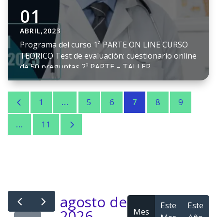
01
ABRIL,2023
Programa del curso 1ª PARTE ON LINE CURSO
TEORICO Test de evaluación: cuestionario online
de 50 preguntas 2º PARTE – TALLER
PRESENCIAL: 25 plazas (24 de junio de 2023 –
Hospital Universitario Getafe, Madrid). Dirigido
a: Residentes de 4º año y adjuntos de Geriatría
4
1
…
5
6
7
8
9
interesados en la valoración y atención de la
sarcopenia y nutrición en […]
5
…
11
agosto de
Este
Este
Mes
2026