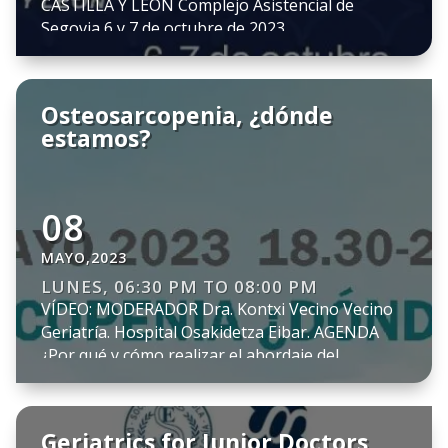
CASTILLA Y LEÓN Complejo Asistencial de
Segovia 6 y 7 de octubre de 2023
Osteosarcopenia, ¿dónde
estamos?
08
MAYO,2023
LUNES, 06:30 PM TO 08:00 PM
VÍDEO: MODERADOR Dra. Kontxi Vecino Vecino
Geriatría. Hospital Osakidetza Eibar. AGENDA
¿Por qué y cómo realizar el abordaje del
diagnóstico? Dra. Isabel Rodríguez Sánchez
Geriatría. Hospital Clínico San Carlos. Opciones
terapéuticas: Nutrición, ejercicio y otras
Geriatrics for Junior Doctors
intervenciones. Dr. Gustavo Duque Geriatría.