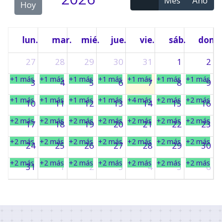
Mes
Año
Hoy
lun.
mar.
mié.
jue.
vie.
sáb.
dom.
27
28
29
30
31
1
2
+1 más
+1 más
+1 más
+1 más
+1 más
+1 más
+1 más
3
4
5
6
7
8
9
+1 más
+1 más
+1 más
+1 más
+4 más
+2 más
+2 más
10
11
12
13
14
15
16
+2 más
+2 más
+2 más
+2 más
+2 más
+2 más
+2 más
17
18
19
20
21
22
23
+2 más
+2 más
+2 más
+2 más
+2 más
+2 más
+2 más
24
25
26
27
28
29
30
+2 más
+2 más
+2 más
+2 más
+2 más
+2 más
+2 más
31
1
2
3
4
5
6
+2 más
+2 más
+2 más
+2 más
+2 más
+2 más
+2 más