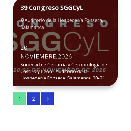
Colombia) Tijuana, México La Academia
39 Congreso SGGCyL
Latinoamericana de Medicina del Adulto
Mayor (ALMA) invita a participar en esta
Auditorio de la Hospedería Fonseca,

nueva edición que tendrá como […]
Salamanca
20
NOVIEMBRE,2026
Sociedad de Geriatría y Gerontología de
Castilla y León Auditorio de la
Hospedería Fonseca, Salamanca. 20-21
de noviembre de 2026. Website del
Congreso Programa Inscripciones
5
Secretaría
1
2
Técnica: info@bsj.plus / david@bsj.plus