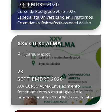
DICIEMBRE,2026
Curso de Postgrado 2026-2027.
Especialista Universitario en Trastornos
Cognitivos y Psicoafectivos en el Adulto
Mayor. Beneficio exclusivo para socios
SEMEG: 30% de descuento en la
matrícula. (Descuento aplicado conforme
XXV Curso ALMA
al convenio solicitado entre la UNED y
SEMEG). Fecha Matriculación: del 8 de
Tijuana, Mexico

septiembre al 28 de noviembre de 2026.
Modalidad: online con clases/charlas
magistrales […]
23
SEPTIEMBRE,2026
XXV CURSO ALMA Envejecimiento
femenino: retos y estrategias en la
práctica geriátrica 23 al 26 de septiembre
de 2026 Inscripciones abiertas hasta el
30 de junio de 2026 a las 11:59 p.m. (hora