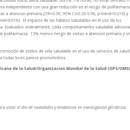
actividad física, dieta saludable, dormir 7-8 horas, no estar sentado 
era independiente con una gran reducción en el riesgo de polifarmaci
tas a atencion primaria (OR=0.50, 95% CI=0.26-0.96, p-trend=0.013) y
end=0.016). El impacto de las hábitos saludables en el uso de los
sta. Evaluados ordinalmente, cada comportamiento saludable adiciona
e polifarmacia; 13% menos riesgo de visitas a atencion primaria y u
 promoción de estilos de vida saludable en el uso de servicios de salud
e a todas luces parece promotedora.
icana de la Salud/Organizacion Mundial de la Salud (OPS/OMS)
a estar al día de novedades y tendencias en investigación geriátrica.