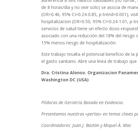
adherencia a seis hábitos saludables (no fumar, 
de 8 horas/día y no vivir solo) se asocia de man
(OR=0.46, 95% CI=0.24-0.85, p-trend=0.001), visi
hospitalizacion (OR=0.50, 95% CI=0.24-1.01, p-tr
servicios de salud tiene un efecto dosis-respue
asociado con una reducción del 18% del riesgo d
15% menos riesgo de hospitalización.
Este trabajo resalta el potencial beneficio de la
el gasto sanitario. Abre una linea de trabajo qu
Dra. Cristina Alonso. Organizacion Panamer
Washington DC (USA)
Píldoras de Geriatría Basada en Evidencia.
Presentamos nuestras «perlas» en temas claves par
Coordinadores: Juan J. Baztán y Miquel À. Mas