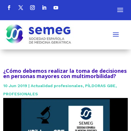
¿Cómo debemos realizar la toma de decisiones
en personas mayores con multimorbilidad?
10 Jun 2019
|
Actualidad profesionales
,
PÍLDORAS GBE
,
PROFESIONALES