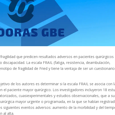
fragilidad que predicen resultados adversos en pacientes quirúrgicos
o discapacidad. La escala FRAIL (fatiga, resistencia, deambulación,
notipo de fragilidad de Fried y tiene la ventaja de ser un cuestionario
objetivo de los autores es determinar si la escala FRAIL se asocia con l
n el paciente mayor quirúrgico. Los investigadores incluyeron 18 est
eatorizados, cuasiexperimentales y estudios observacionales, que a su
 quirúrgica mayor urgente o programada, en la que se habían registra
os siguientes eventos adversos: aumento de la morbilidad y del tiemp
n al alta.