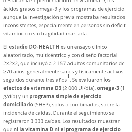
destacan la suplementación con vitamina D, los
ácidos grasos omega-3 y los programas de ejercicio,
aunque la investigación previa mostraba resultados
inconsistentes, especialmente en personas sin déficit
vitamínico o sin fragilidad marcada.
El
estudio DO-HEALTH
es un ensayo clínico
aleatorizado, multicéntrico y con diseño factorial
2×2×2, que incluyó a 2 157 adultos comunitarios de
≥70 años, generalmente sanos y físicamente activos,
1
seguidos durante tres años
. Se evaluaron
los
efectos de vitamina D3
(2 000 UI/día),
omega‑3
(1
g/día) y un
programa simple de ejercicio
domiciliario
(SHEP), solos o combinados, sobre la
incidencia de caídas. Durante el seguimiento se
registraron 3 333 caídas. Los resultados muestran
que
ni la vitamina D ni el programa de ejercicio