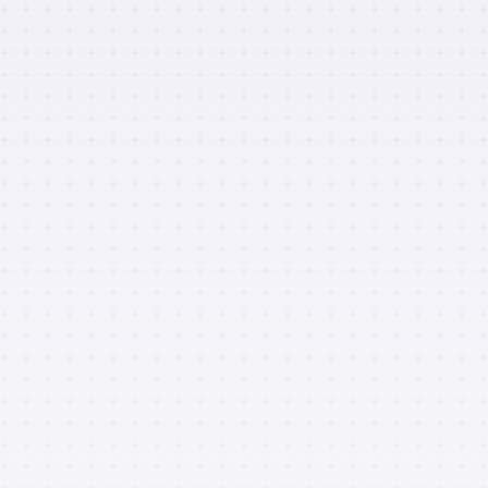
Hiponatremia: corrección más rápida del sodio
13 JUL 2026
|
ACTUALIDAD
,
ACTUALIDAD PROFESIONALES
,
PÍLDORAS GBE
,
PÍLDORAS GBE (PRO)
Insuficiencia cardiaca en el anciano ¿Qué cambia
realmente en su manejo?
6 JUL 2026
|
ACTUALIDAD
,
ACTUALIDAD PROFESIONALES
,
PÍLDORAS GBE
,
PÍLDORAS GBE (PRO)
El auge de los biomarcadores plasmáticos de
Alzheimer. Avance real o riesgo de
sobrediagnósticos
25 JUN 2026
|
ACTUALIDAD
,
ACTUALIDAD PROFESIONALES
,
DETERIORO COGNITIVO
,
GRUPO DE DETERIORO COGNITIVO