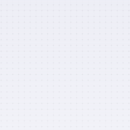
SENIOR-RITA: cuando la fragilidad rompe las reglas
del infarto
20 JUL 2026
|
ACTUALIDAD
,
ACTUALIDAD PROFESIONALES
,
PÍLDORAS GBE
Proyecto SCAP-AD. Ciencia cercana para
adelantarnos al Alzheimer
16 JUL 2026
|
ACTUALIDAD
,
ACTUALIDAD PROFESIONALES
,
DETERIORO COGNITIVO
,
GRUPO DE DETERIORO COGNITIVO
SEMEG 25 aniversario
13 JUL 2026
|
ACTUALIDAD
,
ACTUALIDAD PROFESIONALES