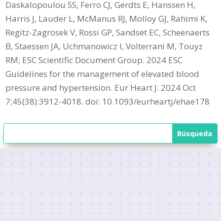
Daskalopoulou SS, Ferro CJ, Gerdts E, Hanssen H,
Harris J, Lauder L, McManus RJ, Molloy GJ, Rahimi K,
Regitz-Zagrosek V, Rossi GP, Sandset EC, Scheenaerts
B, Staessen JA, Uchmanowicz I, Volterrani M, Touyz
RM; ESC Scientific Document Group. 2024 ESC
Guidelines for the management of elevated blood
pressure and hypertension. Eur Heart J. 2024 Oct
7;45(38):3912-4018. doi: 10.1093/eurheartj/ehae178
Últimas noticias profesionales
Corticoides y leucocitos: cuando la alarma no es
infección
3 AGO 2026
|
ACTUALIDAD
,
ACTUALIDAD PROFESIONALES
,
PÍLDORAS GBE