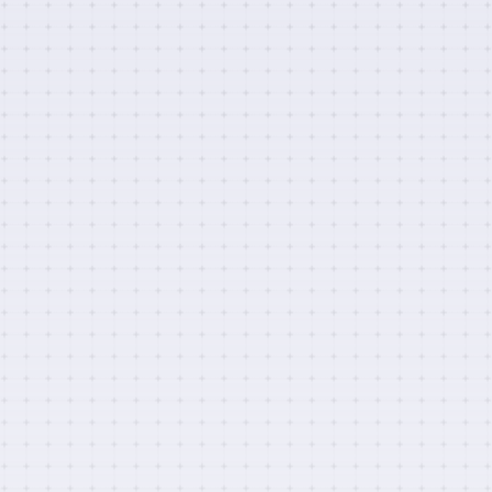
La carga invisible de los síntomas cognitivos. Cuando
la normalidad engaña
29 JUL 2026
|
ACTUALIDAD
,
ACTUALIDAD PROFESIONALES
,
DETERIORO COGNITIVO
,
GRUPO DE DETERIORO COGNITIVO
¿Son todos los broncodilatadores iguales? Cuando el
inhalador también marca la diferencia
27 JUL 2026
|
ACTUALIDAD
,
ACTUALIDAD PROFESIONALES
,
PÍLDORAS GBE
,
PÍLDORAS GBE (PRO)
Actualización del documento de consenso sobre
prevención de la fragilidad y caídas en la persona
mayor 2026
20 JUL 2026
|
FRAGILIDAD Y SARCOPENIA
,
OTRAS
INSTITUCIONES