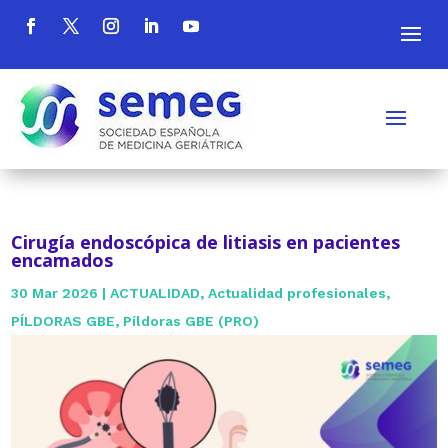
Cirugía endoscópica de litiasis en pacientes
encamados
30 Mar 2026
|
ACTUALIDAD
,
Actualidad profesionales
,
PÍLDORAS GBE
,
Píldoras GBE (PRO)