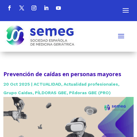
Prevención de caídas en personas mayores
20 Oct 2025
|
ACTUALIDAD
,
Actualidad profesionales
,
Grupo Caídas
,
PÍLDORAS GBE
,
Píldoras GBE (PRO)