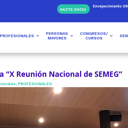
Envejecimiento O
HAZTE SOCIO
PERSONAS
CONGRESOS/
PROFESIONALES
SEM
MAYORES
CURSOS
la “X Reunión Nacional de SEMEG”
sionales
,
PROFESIONALES