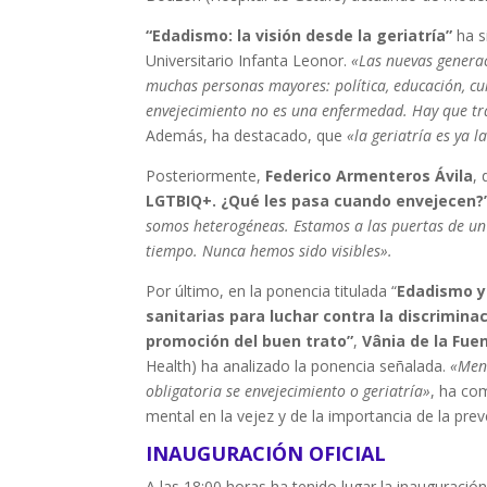
“Edadismo: la visión desde la geriatría”
ha s
Universitario Infanta Leonor.
«Las nuevas generac
muchas personas mayores: política, educación, c
envejecimiento no es una enfermedad. Hay que tr
Además, ha destacado, que
«la geriatría es ya 
Posteriormente,
Federico Armenteros Ávila
, 
LGTBIQ+. ¿Qué les pasa cuando envejecen?
somos heterogéneas. Estamos a las puertas de un
tiempo. Nunca hemos sido visibles».
Por último, en la ponencia titulada “
Edadismo y 
sanitarias para luchar contra la discrimina
promoción del buen trato”
,
Vânia de la Fu
Health) ha analizado la ponencia señalada.
«Meno
obligatoria se envejecimiento o geriatría»
, ha co
mental en la vejez y de la importancia de la pre
INAUGURACIÓN OFICIAL
A las 18:00 horas ha tenido lugar la inauguració