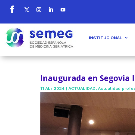
INSTITUCIONAL
Inaugurada en Segovia 
11 Abr 2024
|
ACTUALIDAD
,
Actualidad profe