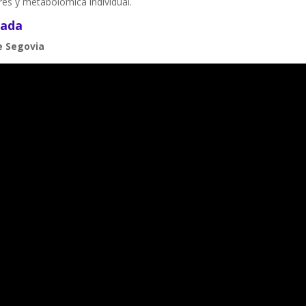
res y metabolómica individual.
nada
de Segovia