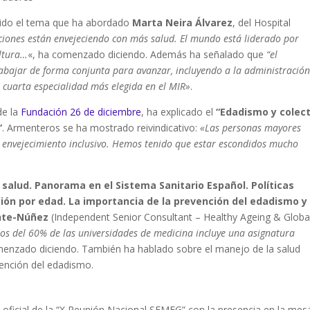
ido el tema que ha abordado
Marta Neira Álvarez
, del Hospital
iones están envejeciendo con más salud. El mundo está liderado por
ultura…
«, ha comenzado diciendo. Además ha señalado que
“el
abajar de forma conjunta para avanzar, incluyendo a la administración
la cuarta especialidad más elegida en el MIR»
.
de la
Fundación 26 de diciembre
, ha explicado el
“Edadismo y colect
”
. Armenteros se ha mostrado reivindicativo:
«Las personas mayores
 envejecimiento inclusivo. Hemos tenido que estar escondidos mucho
salud. Panorama en el Sistema Sanitario Español. Políticas
ción por edad. La importancia de la prevención del edadismo y
ente-Núñez
(Independent Senior Consultant – Healthy Ageing & Globa
s del 60% de las universidades de medicina incluye una asignatura
menzado diciendo. También ha hablado sobre el manejo de la salud
vención del edadismo.
n oficial de la “X Reunión Nacional SEMEG” con la presencia en la mes