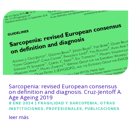
Sarcopenia: revised European consensus
on definition and diagnosis. Cruz-Jentoff A.
Age Ageing 2019
8 ENE 2024
|
FRAGILIDAD Y SARCOPENIA
,
OTRAS
INSTITUCIONES
,
PROFESIONALES
,
PUBLICACIONES
leer más