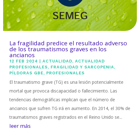
La fragilidad predice el resultado adverso
de los traumatismos graves en los
ancianos
12 FEB 2024
|
ACTUALIDAD
,
ACTUALIDAD
PROFESIONALES
,
FRAGILIDAD Y SARCOPENIA
,
PÍLDORAS GBE
,
PROFESIONALES
El traumatismo grave (TG) es una lesión potencialmente
mortal que provoca discapacidad o fallecimiento. Las
tendencias demográficas implican que el número de
ancianos que sufren TG irá en aumento. En 2014, el 30% de
traumatismos graves registrados en el Reino Unido se...
leer más