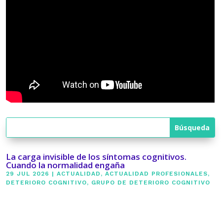
La carga invisible de los síntomas cognitivos.
Cuando la normalidad engaña
29 JUL 2026
|
ACTUALIDAD
,
ACTUALIDAD PROFESIONALES
,
DETERIORO COGNITIVO
,
GRUPO DE DETERIORO COGNITIVO