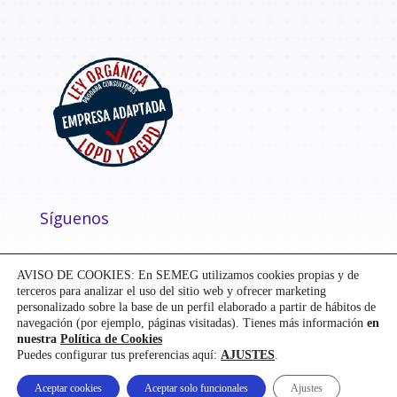
Síguenos
AVISO DE COOKIES: En SEMEG utilizamos cookies propias y de
terceros para analizar el uso del sitio web y ofrecer marketing
personalizado sobre la base de un perfil elaborado a partir de hábitos de
navegación (por ejemplo, páginas visitadas). Tienes más información
en
nuestra
Política de Cookies
Puedes configurar tus preferencias aquí:
AJUSTES
.
Diseñado y desarrollado por
Mensaje
| ©
SEMEG
Aceptar cookies
Aceptar solo funcionales
Ajustes