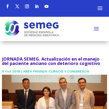
JORNADA SEMEG. Actualización en el manejo
del paciente anciano con deterioro cognitivo
5 Oct 2018
|
AREA PRIVADA-CURSOS Y CONGRESOS