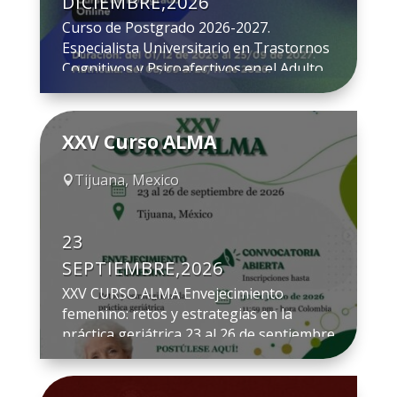
DICIEMBRE,2026
Curso de Postgrado 2026-2027.
Especialista Universitario en Trastornos
Cognitivos y Psicoafectivos en el Adulto
Mayor. Beneficio exclusivo para socios
SEMEG: 30% de descuento en la
matrícula. (Descuento aplicado conforme
XXV Curso ALMA
al convenio solicitado entre la UNED y
SEMEG). Fecha Matriculación: del 8 de
Tijuana, Mexico

septiembre al 28 de noviembre de 2026.
Modalidad: online con clases/charlas
magistrales […]
23
SEPTIEMBRE,2026
XXV CURSO ALMA Envejecimiento
femenino: retos y estrategias en la
práctica geriátrica 23 al 26 de septiembre
de 2026 Inscripciones abiertas hasta el
30 de junio de 2026 a las 11:59 p.m. (hora
Colombia) Tijuana, México La Academia