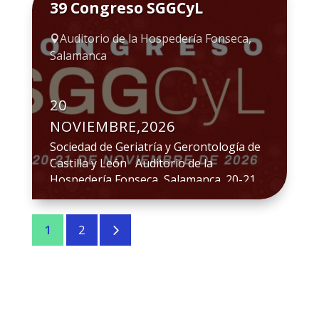
39 Congreso SGGCyL
Latinoamericana de Medicina del Adulto
Mayor (ALMA) invita a participar en esta
Auditorio de la Hospedería Fonseca,

nueva edición que tendrá como […]
Salamanca
20
NOVIEMBRE,2026
Sociedad de Geriatría y Gerontología de
Castilla y León Auditorio de la
Hospedería Fonseca, Salamanca. 20-21
de noviembre de 2026. Website del
Congreso Programa Inscripciones
5
Secretaría
1
2
Técnica: info@bsj.plus / david@bsj.plus