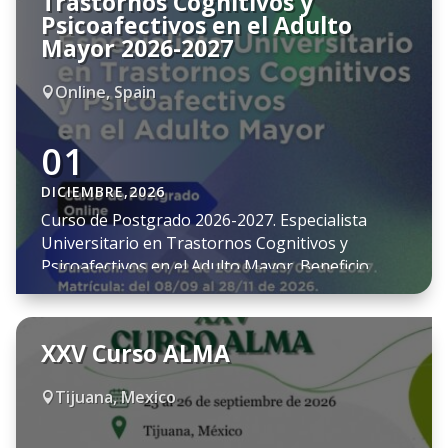
Trastornos Cognitivos y
Psicoafectivos en el Adulto
Mayor 2026-2027
Online, Spain

01
DICIEMBRE,2026
Curso de Postgrado 2026-2027. Especialista
Universitario en Trastornos Cognitivos y
Psicoafectivos en el Adulto Mayor. Beneficio
exclusivo para socios SEMEG: 30% de descuento
en la matrícula. (Descuento aplicado conforme al
convenio solicitado entre la UNED y SEMEG).
XXV Curso ALMA
Fecha Matriculación: del 8 de septiembre al 28 de
noviembre de 2026. Modalidad: online con
Tijuana, Mexico

clases/charlas magistrales […]