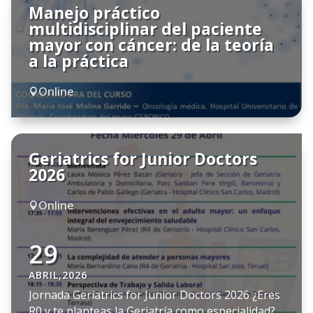
Manejo práctico
diagnóstico, la complejidad clínica, los
multidisciplinar del paciente
biomarcadores y los retos futuros […]
mayor con cáncer: de la teoría
a la práctica
Online

Geriatrics for Junior Doctors
2026
Online

29
ABRIL,2026
Jornada Geriatrics for Junior Doctors 2026 ¿Eres
R0 y te planteas la Geriatría como especialidad?