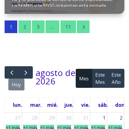
La SEMEG y la SEGG organizan esta jornada
online pensada para residentes que acaban de
hacer el examen MIR y quieren conocer más
sobre la Geriatría antes de tomar su decisión. 29
5
1
2
3
…
11
de abril de 2026 a las 17:30 […]
agosto de
Este
Este
Mes
2026
Mes
Año
Hoy
lun.
mar.
mié.
jue.
vie.
sáb.
dom.
27
28
29
30
31
1
2
+1 más
+1 más
+1 más
+1 más
+1 más
+1 más
+1 más