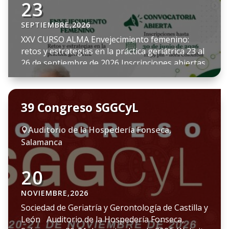
23
SEPTIEMBRE,2026
XXV CURSO ALMA Envejecimiento femenino:
retos y estrategias en la práctica geriátrica 23 al
26 de septiembre de 2026 Inscripciones abiertas
hasta el 30 de junio de 2026 a las 11:59 p.m.
(hora Colombia) Tijuana, México La Academia
Latinoamericana de Medicina del Adulto Mayor
39 Congreso SGGCyL
(ALMA) invita a participar en esta nueva edición
que tendrá como […]
Auditorio de la Hospedería Fonseca,

Salamanca
20
NOVIEMBRE,2026
Sociedad de Geriatría y Gerontología de Castilla y
León Auditorio de la Hospedería Fonseca,