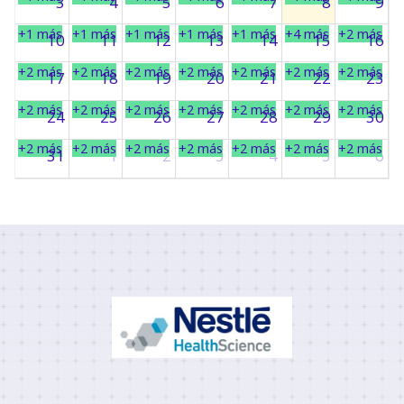
3
4
5
6
7
8
9
+1 más
+1 más
+1 más
+1 más
+1 más
+4 más
+2 más
10
11
12
13
14
15
16
+2 más
+2 más
+2 más
+2 más
+2 más
+2 más
+2 más
17
18
19
20
21
22
23
+2 más
+2 más
+2 más
+2 más
+2 más
+2 más
+2 más
24
25
26
27
28
29
30
+2 más
+2 más
+2 más
+2 más
+2 más
+2 más
+2 más
31
1
2
3
4
5
6
+2 más
+2 más
+2 más
+2 más
+2 más
+2 más
+2 más