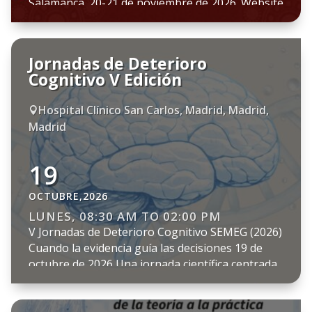
Salamanca. 20-21 de noviembre de 2026. Website
del Congreso Programa Inscripciones Secretaría
Técnica: info@bsj.plus / david@bsj.plus
Jornadas de Deterioro
Cognitivo V Edición
Hospital Clínico San Carlos, Madrid, Madrid,

Madrid
19
OCTUBRE,2026
LUNES, 08:30 AM TO 02:00 PM
V Jornadas de Deterioro Cognitivo SEMEG (2026)
Cuando la evidencia guía las decisiones 19 de
octubre de 2026 Una jornada científica centrada
en el abordaje del deterioro cognitivo desde la
evidencia, la práctica clínica y la toma de
decisiones en Geriatría. El programa abordará el