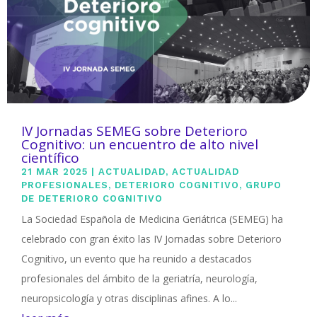
IV Jornadas SEMEG sobre Deterioro
Cognitivo: un encuentro de alto nivel
científico
21 MAR 2025
|
ACTUALIDAD
,
ACTUALIDAD
PROFESIONALES
,
DETERIORO COGNITIVO
,
GRUPO
DE DETERIORO COGNITIVO
La Sociedad Española de Medicina Geriátrica (SEMEG) ha
celebrado con gran éxito las IV Jornadas sobre Deterioro
Cognitivo, un evento que ha reunido a destacados
profesionales del ámbito de la geriatría, neurología,
neuropsicología y otras disciplinas afines. A lo...