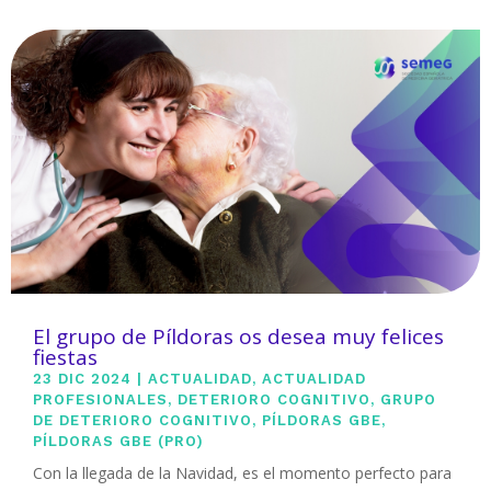
El grupo de Píldoras os desea muy felices
fiestas
23 DIC 2024
|
ACTUALIDAD
,
ACTUALIDAD
PROFESIONALES
,
DETERIORO COGNITIVO
,
GRUPO
DE DETERIORO COGNITIVO
,
PÍLDORAS GBE
,
PÍLDORAS GBE (PRO)
Con la llegada de la Navidad, es el momento perfecto para